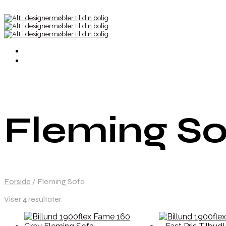
Fleming So
Forside
/
Fleming Sofa
Viser 4 resultater