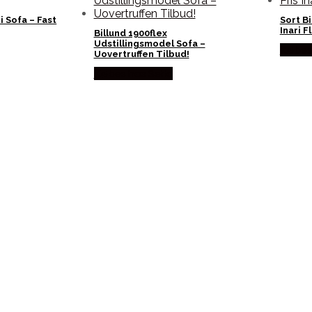
i Sofa – Fast
Sort Bi
Inari 
Billund 1900flex
Udstillingsmodel Sofa –
Købes 
Uovertruffen Tilbud!
Købes hos Selta