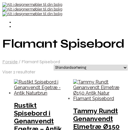
Flamant Spisebord
Forside
/
Flamant Spisebord
Viser 2 resultater
Rustikt
Tammy Rundt
Spisebord i
Genanvendt
Genanvendt
Elmetræ Ø150
Egetræ – Antik