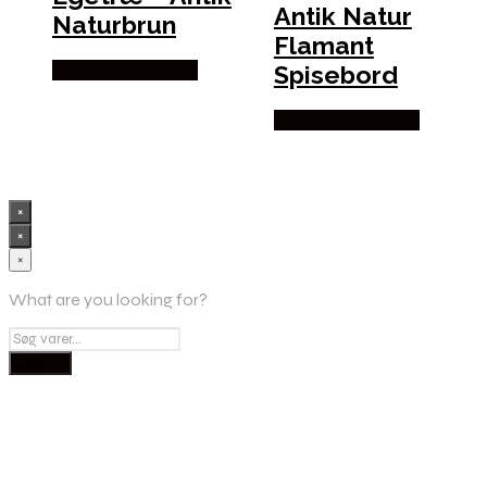
Antik Natur
Naturbrun
Flamant
Spisebord
Købes hos Lepong
Købes hos Lepong
×
×
×
What are you looking for?