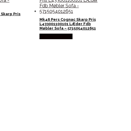
Skarp Pris
Mk46 Pers Cognac Skarp Pris
L433001100101 LÆder Fdb
Møbler Sofa – 5715054012651
Købes hos Selta