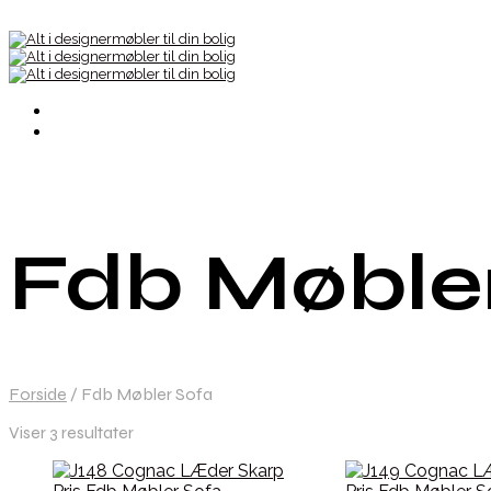
Fdb Møble
Forside
/
Fdb Møbler Sofa
Viser 3 resultater