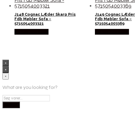
J148 Cognac LÆder Skarp Pris
J149 Cognac LÆder 
Fdb Møbler Sofa –
Fdb Møbler Sofa –
5715054003321
5715054003369
Købes hos Selta
Købes hos Selta
×
×
×
What are you looking for?