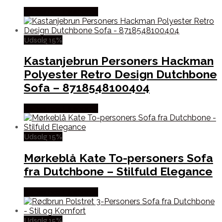
Købes hos Likehome
Udsalg 15%
Kastanjebrun Personers Hackman
Polyester Retro Design Dutchbone
Sofa – 8718548100404
Købes hos Likehome
Udsalg 15%
Mørkeblå Kate To-personers Sofa
fra Dutchbone – Stilfuld Elegance
Købes hos Likehome
Udsalg 15%