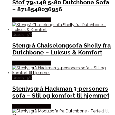
Stof 79×148 5×80 Dutchbone Sofa
– 8718548036956
Købes hos Likehome
Udsalg 15%
Stengrå Chaiselongsofa Shelly fra
Dutchbone – Luksus & Komfort
Købes hos Likehome
Udsalg 15%
Stenlysgrå Hackman 3-personers
sofa – Stil og komfort til hjemmet
Købes hos Likehome