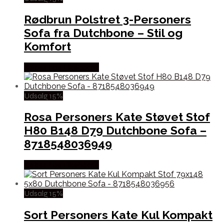
Rødbrun Polstret 3-Personers
Sofa fra Dutchbone – Stil og
Komfort
Købes hos Likehome
Udsalg 15%
Rosa Personers Kate Støvet Stof
H80 B148 D79 Dutchbone Sofa –
8718548036949
Købes hos Likehome
Udsalg 15%
Sort Personers Kate Kul Kompakt