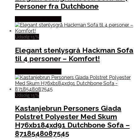
Personer fra Dutchbone
Købes hos Likehome
Udsalg 15%
Elegant stenlysgrå Hackman Sofa
til 4 personer – Komfort!
Købes hos Likehome
Udsalg 15%
Kastanjebrun Personers Giada
Polstret Polyester Med Skum
H76xb184xd91 Dutchbone Sofa –
8718548087545