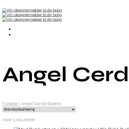
Angel Cer
Forside
/
Angel Cerdá Skænk
Viser 3 resultater