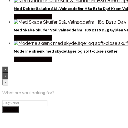
Med Dobbeltskabe Stål Valnøddefinr H80 B160 D46 Krom Va
Købes hos Lepong
Med Skabe Skuffer Stål Valnøddefinr H80 B210 D45 Gylden 
Købes hos Lepong
Moderne skænk med skydelåger og soft-close skuffer
Købes hos Lepong
×
×
×
What are you looking for?