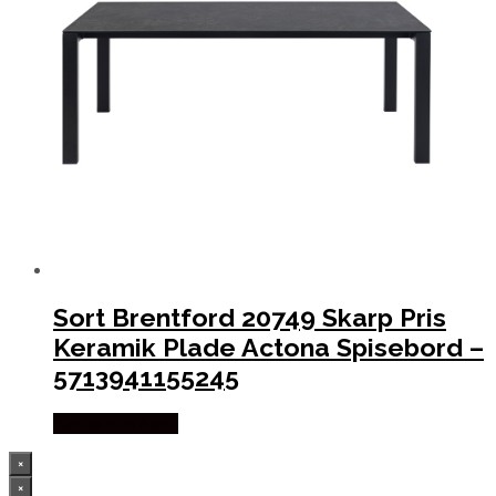
Sort Brentford 20749 Skarp Pris
Keramik Plade Actona Spisebord –
5713941155245
Købes hos Selta
×
×