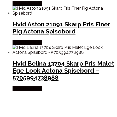
Købes hos Selta
Hvid Aston 21091 Skarp Pris Finer
Pig Actona Spisebord
Købes hos Selta
Hvid Belina 13704 Skarp Pris Malet
Ege Look Actona Spisebord –
5705994738988
Købes hos Selta