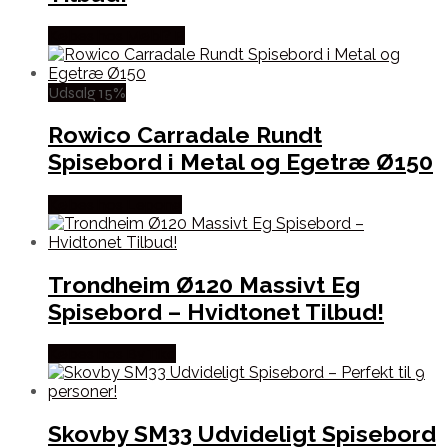
Købes hos Møbl? R
Udsalg 15%
Rowico Carradale Rundt
Spisebord i Metal og Egetræ Ø150
Købes hos Lepong
Trondheim Ø120 Massivt Eg
Spisebord – Hvidtonet Tilbud!
Købes hos By Tika
Skovby SM33 Udvideligt Spisebord