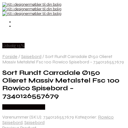
Udsalg 15%
Forside
/
Spisebord
/
Sort Rundt Carradale Ø150 Olieret
Massiv Metalstel Fsc 100 Rowico Spisebord – 7340126557679
Sort Rundt Carradale Ø150
Olieret Massiv Metalstel Fsc 100
Rowico Spisebord –
7340126557679
Købes hos Likehome
Varenummer (SKU):
7340126557679
Kategorier:
Rowico
Spisebord
,
Spisebord
Previous Product