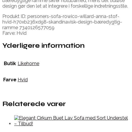
bæredygtige ramme sikrer holdbarhed, mens det tidløse
design gør den let at integrere i forskellige indretningsstile.
Produkt ID: personers-sofa-rowico-willard-anna-stof-
hvid-h70xb236xd98-skandinavisk-design-bæredygtig-
ramme 7340126577059
Farve: Hvid
Yderligere information
Butik
Likehome
Farve
Hvid
Relaterede varer