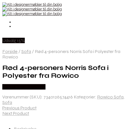
Udsalg 15%
Forside
/
Sofa
/
Rød 4-personers Norris Sofa i Polyester fra
Rowico
Rød 4-personers Norris Sofa i
Polyester fra Rowico
Købes hos Likehome
Varenummer (SKU):
7340126574416
Kategorier:
Rowico Sofa
,
Sofa
Previous Product
Next Product
Beskrivelse