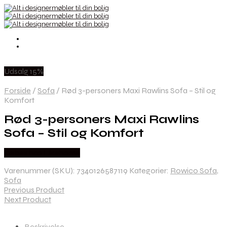
Udsalg 15%
Forside
/
Sofa
/
Rød 3-personers Maxi Rawlins Sofa – Stil og
Komfort
Rød 3-personers Maxi Rawlins
Sofa – Stil og Komfort
Købes hos Likehome
Varenummer (SKU):
7340126587119
Kategorier:
Rowico Sofa
,
Sofa
Previous Product
Next Product
Beskrivelse