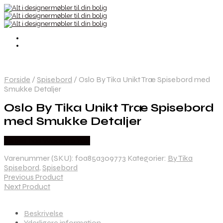
Forside
/
Spisebord
/
Oslo By Tika Unikt Træ Spisebord med
Smukke Detaljer
Oslo By Tika Unikt Træ Spisebord
med Smukke Detaljer
Købes hos Wood To You
Varenummer (SKU):
f0a85a309773
Kategorier:
By Tika
Spisebord
,
Spisebord
Previous Product
Next Product
Beskrivelse
Yderligere information