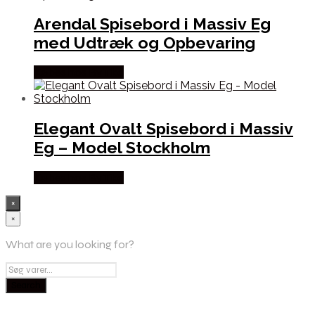
Arendal Spisebord i Massiv Eg
med Udtræk og Opbevaring
Købes hos By Tika
Elegant Ovalt Spisebord i Massiv
Eg – Model Stockholm
Købes hos By Tika
×
×
What are you looking for?