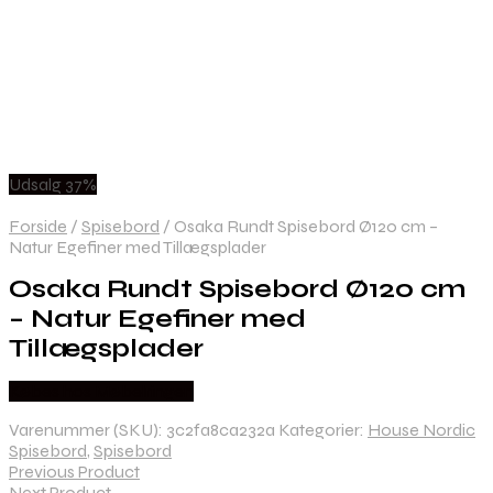
Udsalg 37%
Forside
/
Spisebord
/
Osaka Rundt Spisebord Ø120 cm –
Natur Egefiner med Tillægsplader
Osaka Rundt Spisebord Ø120 cm
– Natur Egefiner med
Tillægsplader
Købes hos Møbelringen
Varenummer (SKU):
3c2fa8ca232a
Kategorier:
House Nordic
Spisebord
,
Spisebord
Previous Product
Next Product