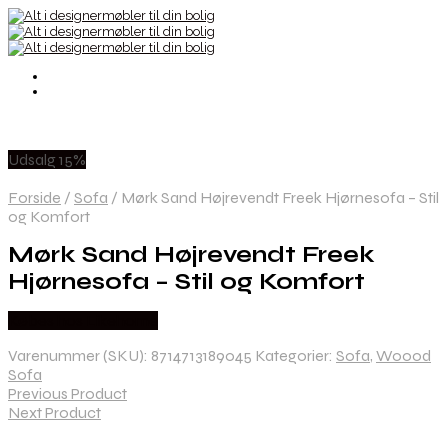
Udsalg 15%
Forside
/
Sofa
/
Mørk Sand Højrevendt Freek Hjørnesofa – Stil
og Komfort
Mørk Sand Højrevendt Freek
Hjørnesofa – Stil og Komfort
Købes hos Likehome
Varenummer (SKU):
8714713189045
Kategorier:
Sofa
,
Woood
Sofa
Previous Product
Next Product