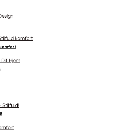
 komfort
m
!