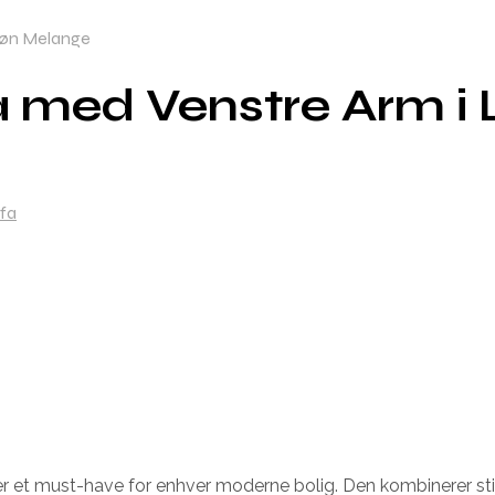
røn Melange
 med Venstre Arm i
fa
 et must-have for enhver moderne bolig. Den kombinerer sti