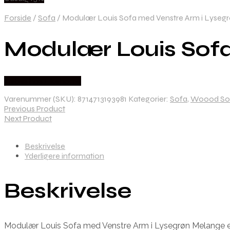
Forside
/
Sofa
/
Modulær Louis Sofa med Venstre Arm i Lyseg
Modulær Louis Sofa
Købes hos Likehome
Varenummer (SKU):
8714713193981
Kategorier:
Sofa
,
Woood So
Previous Product
Next Product
Beskrivelse
Yderligere information
Beskrivelse
Modulær Louis Sofa med Venstre Arm i Lysegrøn Melange er