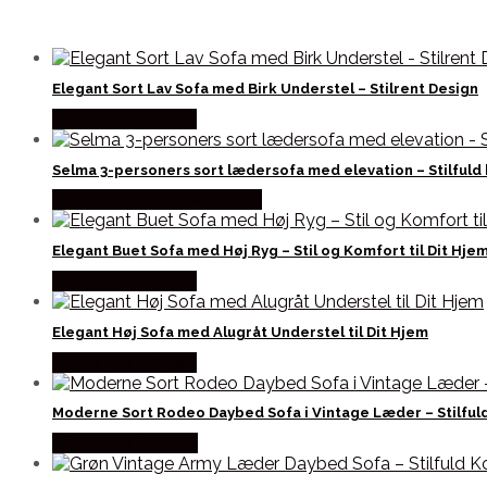
Elegant Sort Lav Sofa med Birk Understel – Stilrent Design
Købes hos Officely
Selma 3-personers sort lædersofa med elevation – Stilfuld
Købes hos Dansk Restlager
Elegant Buet Sofa med Høj Ryg – Stil og Komfort til Dit Hje
Købes hos Officely
Elegant Høj Sofa med Alugråt Understel til Dit Hjem
Købes hos Officely
Moderne Sort Rodeo Daybed Sofa i Vintage Læder – Stilfuld
Købes hos Lepong