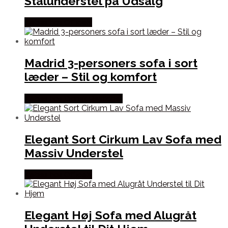
Stålunderstel på Udsalg
Købes hos Officely
Madrid 3-personers sofa i sort
læder – Stil og komfort
Købes hos Dansk Restlager
Elegant Sort Cirkum Lav Sofa med
Massiv Understel
Købes hos Officely
Elegant Høj Sofa med Alugråt