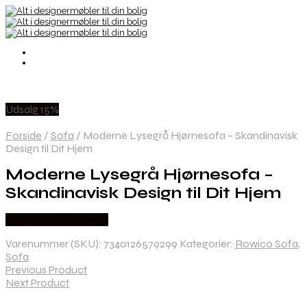
Udsalg 15%
Forside
/
Sofa
/
Moderne Lysegrå Hjørnesofa – Skandinavisk
Design til Dit Hjem
Moderne Lysegrå Hjørnesofa –
Skandinavisk Design til Dit Hjem
Købes hos Likehome
Varenummer (SKU):
7340126579299
Kategorier:
Rowico Sofa
,
Sofa
Previous Product
Next Product