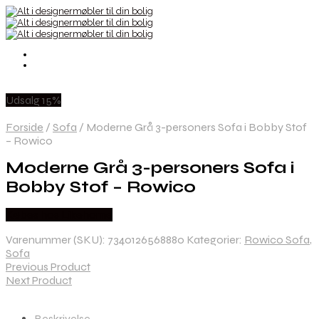
Udsalg 15%
Forside
/
Sofa
/
Moderne Grå 3-personers Sofa i Bobby Stof
– Rowico
Moderne Grå 3-personers Sofa i
Bobby Stof – Rowico
Købes hos Likehome
Varenummer (SKU):
7340126568880
Kategorier:
Rowico Sofa
,
Sofa
Previous Product
Next Product
Beskrivelse