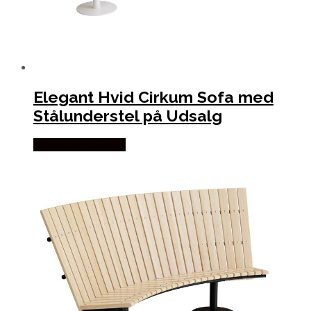
Elegant Hvid Cirkum Sofa med
Stålunderstel på Udsalg
Købes hos Officely