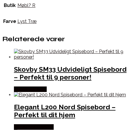
Butik
Møbl? R
Farve
Lyst Træ
Relaterede varer
Skovby SM33 Udvideligt Spisebord
– Perfekt til 9 personer!
Købes hos Selta
Elegant L200 Nord Spisebord –
Perfekt til dit hjem
Købes hos Møbl? R