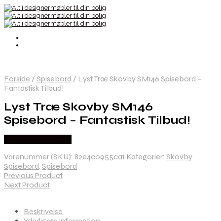
Forside
/
Spisebord
/
Lyst Træ Skovby SM146 Spisebord –
Fantastisk Tilbud!
Lyst Træ Skovby SM146
Spisebord – Fantastisk Tilbud!
Købes hos Møbl? R
Varenummer (SKU):
82e4c0955ca1
Kategorier:
Skovby
Spisebord
,
Spisebord
Previous Product
Next Product
Beskrivelse
Yderligere information