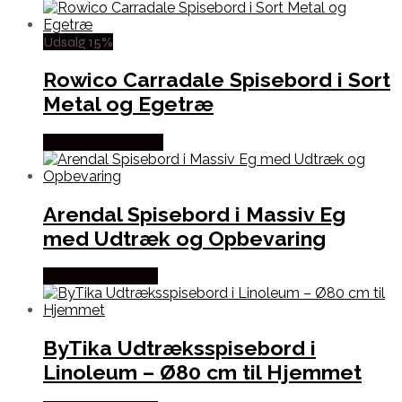
Udsalg 15%
Rowico Carradale Spisebord i Sort
Metal og Egetræ
Købes hos Lepong
Arendal Spisebord i Massiv Eg
med Udtræk og Opbevaring
Købes hos By Tika
ByTika Udtræksspisebord i
Linoleum – Ø80 cm til Hjemmet