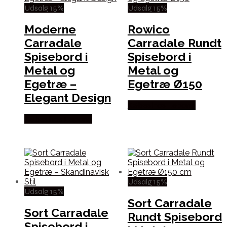
Udsalg 15%
Udsalg 15%
Moderne
Rowico
Carradale
Carradale Rundt
Spisebord i
Spisebord i
Metal og
Metal og
Egetræ –
Egetræ Ø150
Elegant Design
Købes hos Lepong
Købes hos Lepong
Udsalg 15%
Udsalg 15%
Sort Carradale
Sort Carradale
Rundt Spisebord
Spisebord i