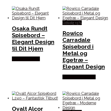
Udsalg 15%
Osaka Rundt
Rowico
Spisebord –
Carradale
Elegant Design
Spisebord i
til Dit Hjem
Metal og
Egetræ –
Købes hos Selta
Elegant Design
Købes hos Lepong
Ovalt Alcor