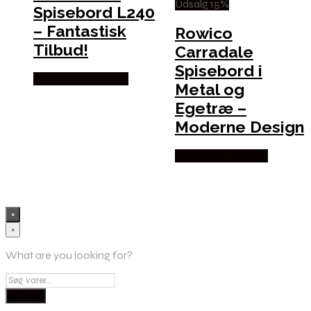
Udsalg 15%
Spisebord L240
– Fantastisk
Rowico
Tilbud!
Carradale
Spisebord i
Købes hos Møbl? R
Metal og
Egetræ –
Moderne Design
Købes hos Lepong
×
×
What are you looking for?