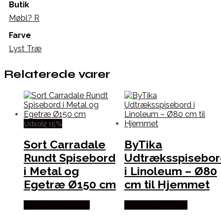
Butik
Møbl? R
Farve
Lyst Træ
Relaterede varer
Udsalg 15%
Sort Carradale
ByTika
Rundt Spisebord
Udtræksspisebor
i Metal og
i Linoleum – Ø80
Egetræ Ø150 cm
cm til Hjemmet
Købes hos Lepong
Købes hos By Tika