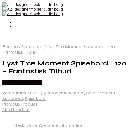
Forside
/
Spisebord
/
Lyst Træ Moment Spisebord L120 –
Fantastisk Tilbud!
Lyst Træ Moment Spisebord L120
– Fantastisk Tilbud!
Købes hos Møbl? R
Varenummer (SKU):
321c0d7f98ae
Kategorier:
Moment
Spisebord
,
Spisebord
Previous Product
Next Product
Beskrivelse
Yderligere information