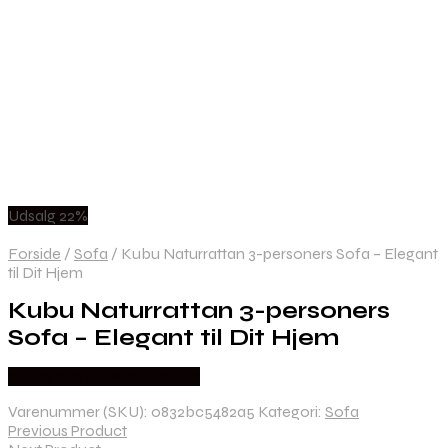
Udsalg 22%
Forside
/
Sofa
/
Kubu Naturrattan 3-personers Sofa – Elegant
til Dit Hjem
Kubu Naturrattan 3-personers
Sofa – Elegant til Dit Hjem
Købes hos Havemøbelland
Varenummer (SKU):
0832bc5482a5
Kategori:
Sofa
Previous Product