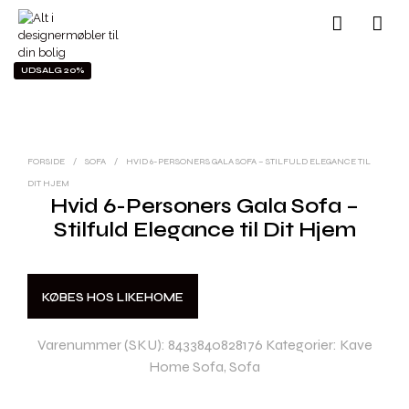
UDSALG 20%
FORSIDE
/
SOFA
/
HVID 6-PERSONERS GALA SOFA – STILFULD ELEGANCE TIL
DIT HJEM
Hvid 6-Personers Gala Sofa –
Stilfuld Elegance til Dit Hjem
KØBES HOS LIKEHOME
Varenummer (SKU):
8433840828176
Kategorier:
Kave
Home Sofa
,
Sofa