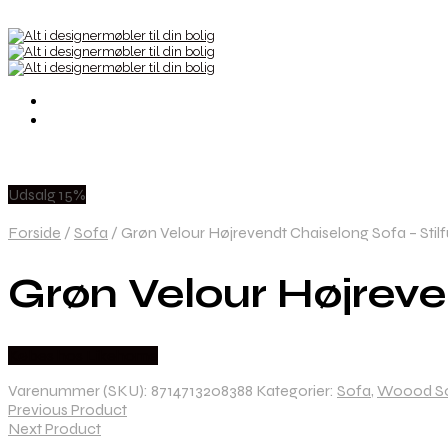
Udsalg 15%
Forside
/
Sofa
/
Grøn Velour Højrevendt Chaiselong Sofa – Stil
Grøn Velour Højreve
Købes hos Likehome
Varenummer (SKU):
8714713208388
Kategorier:
Sofa
,
Woood S
Previous Product
Next Product