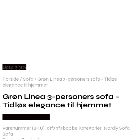
Udsalg 31%
Forside
/
Sofa
/
Grøn Linea 3-personers sofa – Tidløs
elegance til hjemmet
Grøn Linea 3-personers sofa –
Tidløs elegance til hjemmet
Købes hos Møbelsalg
Varenummer (SKU):
dff39f3bc0be
Kategorier:
Nordly Sofa
,
Sofa