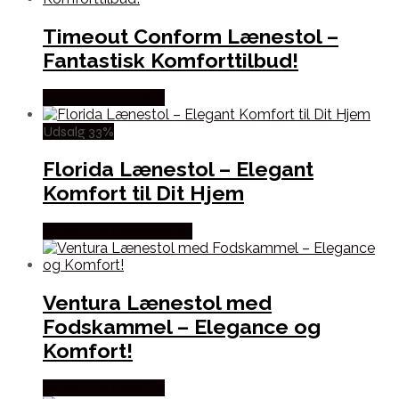
Timeout Conform Lænestol –
Fantastisk Komforttilbud!
Købes hos Møbl? R
Udsalg 33%
Florida Lænestol – Elegant
Komfort til Dit Hjem
Købes hos Møbelringen
Ventura Lænestol med
Fodskammel – Elegance og
Komfort!
Købes hos Møbl? R