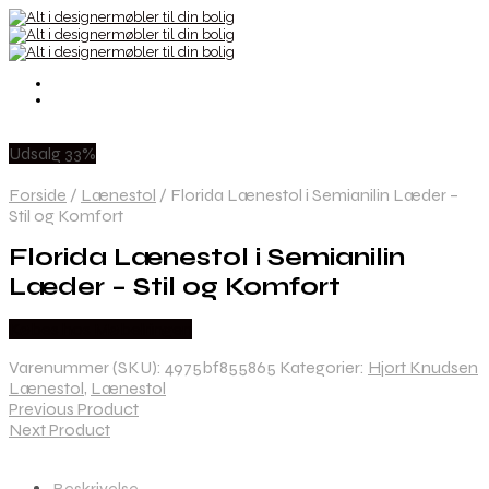
Udsalg 33%
Forside
/
Lænestol
/
Florida Lænestol i Semianilin Læder –
Stil og Komfort
Florida Lænestol i Semianilin
Læder – Stil og Komfort
Købes hos Møbelringen
Varenummer (SKU):
4975bf855865
Kategorier:
Hjort Knudsen
Lænestol
,
Lænestol
Previous Product
Next Product
Beskrivelse