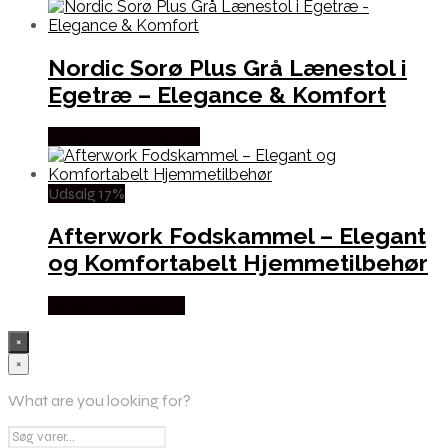
Nordic Sorø Plus Grå Lænestol i
Egetræ – Elegance & Komfort
Købes hos Møbelsalg
Udsalg 17%
Afterwork Fodskammel – Elegant
og Komfortabelt Hjemmetilbehør
Købes hos Møbl? R
×
×
What are you looking for?