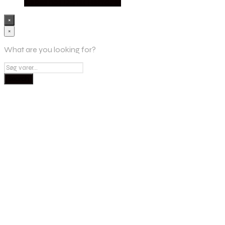
Købes hos Dansk Restlager
×
×
What are you looking for?