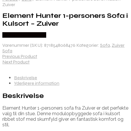
Zuiver
Element Hunter 1-personers Sofa i
Kulsort – Zuiver
Købes hos Likehome
Varenummer (SKU):
8718548068476
Kategorier:
Sofa
,
Zuiver
Sofa
Previous Product
Next Product
Beskrivelse
Yderligere information
Beskrivelse
Element Hunter 1-personers sofa fra Zuiver er det perfekte
valg til din stue. Denne modulopbyggede sofa i kulsort
ribbet stof med skumfyld giver en fantastisk komfort og
stil.