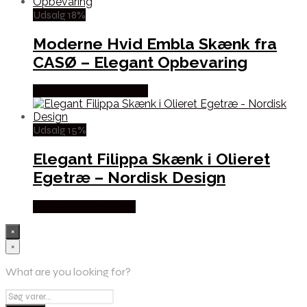
Udsalg 18%
Moderne Hvid Embla Skænk fra
CASØ – Elegant Opbevaring
Købes hos Møbelringen
Udsalg 15%
Elegant Filippa Skænk i Olieret
Egetræ – Nordisk Design
Købes hos Likehome
×
×
What are you looking for?