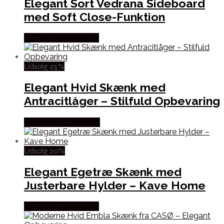
Elegant Sort Vedrana Sideboard
med Soft Close-Funktion
Købes hos Likehome
Udsalg 25%
Elegant Hvid Skænk med
Antracitlåger – Stilfuld Opbevaring
Købes hos Møbelsalg
Udsalg 20%
Elegant Egetræ Skænk med
Justerbare Hylder – Kave Home
Købes hos Likehome