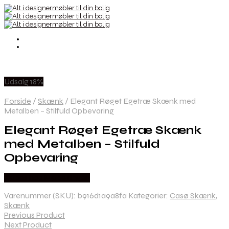
Udsalg 18%
Forside
/
Skænk
/
Elegant Røget Egetræ Skænk med
Metalben – Stilfuld Opbevaring
Elegant Røget Egetræ Skænk
med Metalben – Stilfuld
Opbevaring
Købes hos Møbelringen
Varenummer (SKU):
b916d1a9a8fa
Kategorier:
Casø Skænk
,
Skænk
Previous Product
Next Product