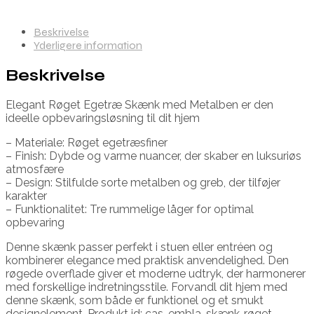
Beskrivelse
Yderligere information
Beskrivelse
Elegant Røget Egetræ Skænk med Metalben er den
ideelle opbevaringsløsning til dit hjem
– Materiale: Røget egetræsfiner
– Finish: Dybde og varme nuancer, der skaber en luksuriøs
atmosfære
– Design: Stilfulde sorte metalben og greb, der tilføjer
karakter
– Funktionalitet: Tre rummelige låger for optimal
opbevaring
Denne skænk passer perfekt i stuen eller entréen og
kombinerer elegance med praktisk anvendelighed. Den
røgede overflade giver et moderne udtryk, der harmonerer
med forskellige indretningsstile. Forvandl dit hjem med
denne skænk, som både er funktionel og et smukt
designelement. Produkt id: cas-embla-skænk-røget