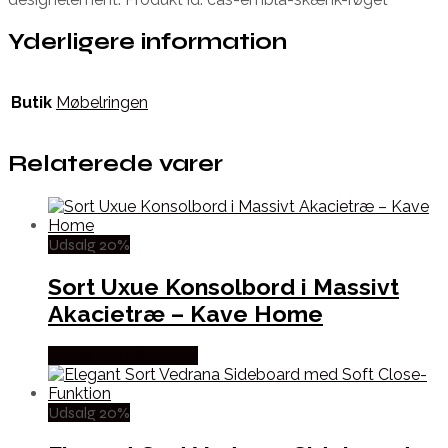
Yderligere information
Butik
Møbelringen
Relaterede varer
Udsalg 20%
Sort Uxue Konsolbord i Massivt
Akacietræ – Kave Home
Købes hos Likehome
Udsalg 20%