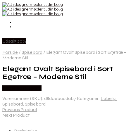
Udsalg 20%
Forside
/
Spisebord
/
Elegant Ovalt Spisebord i Sort Egetræ –
Moderne Stil
Elegant Ovalt Spisebord i Sort
Egetræ – Moderne Stil
Købes hos Lepong
Varenummer (SKU):
d8d0ebccdab7
Kategorier:
Label51
Spisebord
,
Spisebord
Previous Product
Next Product
Beskrivelse