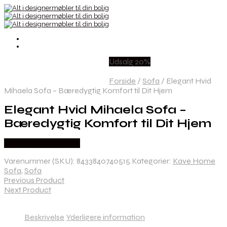
Udsalg 20%
Forside
/
Sofa
/
Elegant Hvid
Mihaela Sofa – Bæredygtig Komfort til Dit Hjem
Elegant Hvid Mihaela Sofa –
Bæredygtig Komfort til Dit Hjem
Købes hos Likehome
Varenummer (SKU):
8433840740515
Kategorier:
Kave Home
Sofa
,
Sofa
Previous Product
Next Product
Beskrivelse
Yderligere information