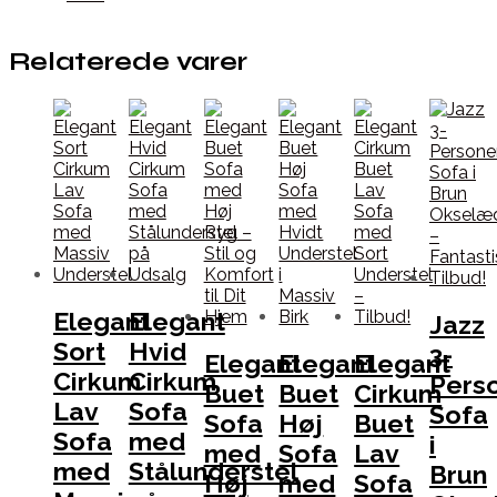
Relaterede varer
Elegant
Elegant
Jazz
Sort
Hvid
3-
Elegant
Elegant
Elegant
Cirkum
Cirkum
Pers
Buet
Buet
Cirkum
Lav
Sofa
Sofa
Sofa
Høj
Buet
Sofa
med
i
med
Sofa
Lav
med
Stålunderstel
Brun
Høj
med
Sofa