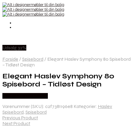
Udsalg 32%
Forside
/
Spisebord
/
Elegant Haslev Symphony 80 Spisebord
– Tidløst Design
Elegant Haslev Symphony 80
Spisebord – Tidløst Design
Købes hos Møbelsalg
Varenummer (SKU):
c2f7381196e8
Kategorier:
Haslev
Spisebord
,
Spisebord
Previous Product
Next Product