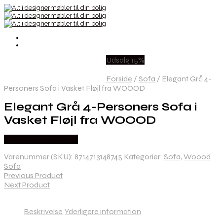
Udsalg 15%
Forside
/
Sofa
/
Elegant Grå 4-
Personers Sofa i Vasket Fløjl fra WOOOD
Elegant Grå 4-Personers Sofa i
Vasket Fløjl fra WOOOD
Købes hos Likehome
Varenummer (SKU):
8714713148745
Kategorier:
Sofa
,
Woood
Sofa
Previous Product
Next Product
Beskrivelse
Yderligere information