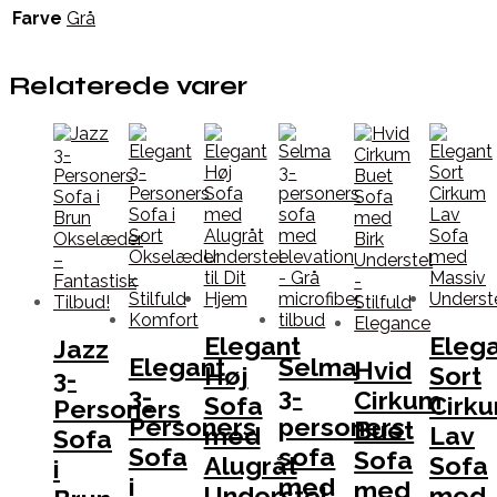
Farve
Grå
Relaterede varer
Elegant
Eleg
Jazz
Elegant
Selma
Hvid
Høj
Sort
3-
3-
3-
Cirkum
Sofa
Cirk
Personers
Personers
personers
Buet
med
Lav
Sofa
Sofa
sofa
Sofa
Alugråt
Sofa
i
i
med
med
Understel
med