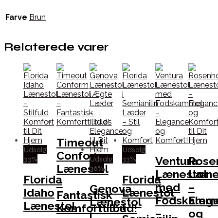
Farve
Brun
Relaterede varer
Timeout
Udsalg
Udsalg
Conform
33%
Udsalg
33%
Ventura
Rose
Lænestol
36%
Lænestol
Læne
Florida
Florida
–
med
–
Genova
Idaho
Lænestol
Fantastisk
Fodskamm
Eleg
Lænestol
Lænestol
i
Komforttilbud!
–
og
i