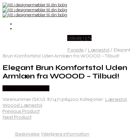
Udsalg 15%
Forside
/
Lænestol
/
Elegant
Brun Komfortstol Uden Armlæn fra WOOOD – Tilbud!
Elegant Brun Komfortstol Uden
Armlæn fra WOOOD – Tilbud!
Købes hos Likehome
Varenummer (SKU):
8714713184200
Kategorier:
Lænestol
,
Woood Lænestol
Previous Product
Next Product
Beskrivelse
Yderligere information