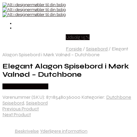
Udsalg 15%
Forside
/
Spisebord
/
Elegant
Alagon Spisebord i Mørk Valnød – Dutchbone
Elegant Alagon Spisebord i Mørk
Valnød – Dutchbone
Købes hos Likehome
Varenummer (SKU):
8718548036000
Kategorier:
Dutchbone
Spisebord
,
Spisebord
Previous Product
Next Product
Beskrivelse
Yderligere information