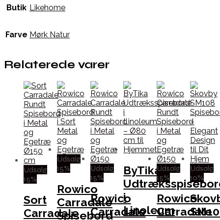
Butik
Likehome
Farve
Mørk Natur
Relaterede varer
Udsalg
15%
Udsalg
Udsalg
Udsalg
ByTika
Udsalg
15%
15%
10%
15%
Udtræksspisebor
Rowico
i
Rowico
Rowico
Skov
Sort
Carradale
Linoleum
Carradale
Carradale
SM10
Carradale
Spisebord