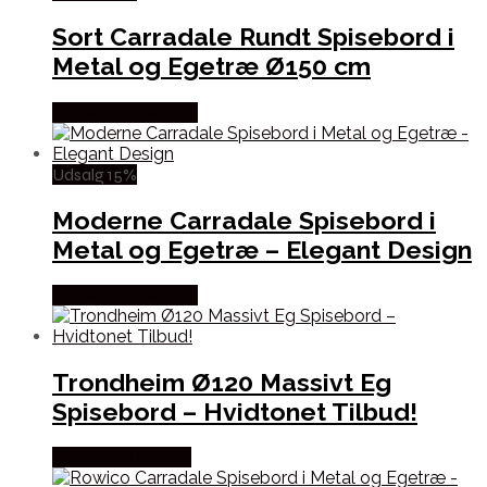
Sort Carradale Rundt Spisebord i
Metal og Egetræ Ø150 cm
Købes hos Lepong
Udsalg 15%
Moderne Carradale Spisebord i
Metal og Egetræ – Elegant Design
Købes hos Lepong
Trondheim Ø120 Massivt Eg
Spisebord – Hvidtonet Tilbud!
Købes hos By Tika