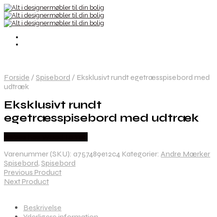
Forside
/
Spisebord
/
Eksklusivt rundt egetræsspisebord med
udtræk
Eksklusivt rundt
egetræsspisebord med udtræk
Købes hos Wood To You
Varenummer (SKU):
a757489e12c4
Kategorier:
Andre Mærker
Spisebord
,
Spisebord
Previous Product
Next Product
Beskrivelse
Yderligere information