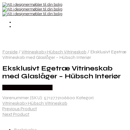
Forside
/
Vitrineskab>Hübsch Vitrineskab
/
Eksklusivt Egetræ
Vitrineskab med Glaslåger – Hübsch Interiør
Eksklusivt Egetræ Vitrineskab
med Glaslåger – Hübsch Interiør
Købes hos Wood To You
Varenummer (SKU):
5712772106600
Kategori:
Vitrineskab>Hübsch Vitrineskab
Previous Product
Next Product
Beskrivelse