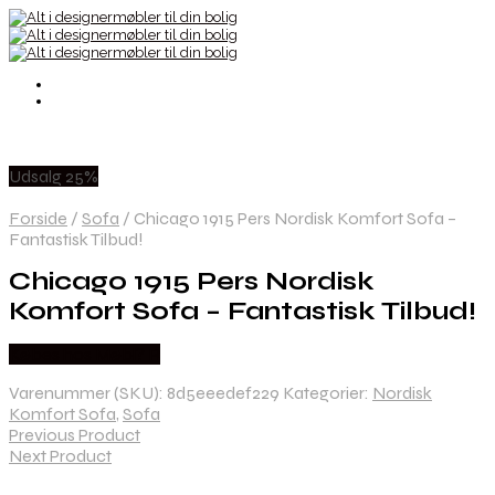
Udsalg 25%
Forside
/
Sofa
/
Chicago 1915 Pers Nordisk Komfort Sofa –
Fantastisk Tilbud!
Chicago 1915 Pers Nordisk
Komfort Sofa – Fantastisk Tilbud!
Købes hos Møbl? R
Varenummer (SKU):
8d5eeedef229
Kategorier:
Nordisk
Komfort Sofa
,
Sofa
Previous Product
Next Product