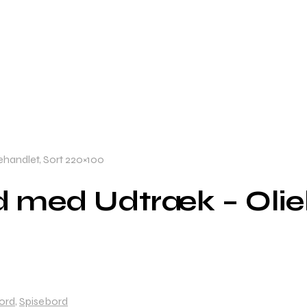
handlet, Sort 220×100
d med Udtræk – Olie
ord
,
Spisebord