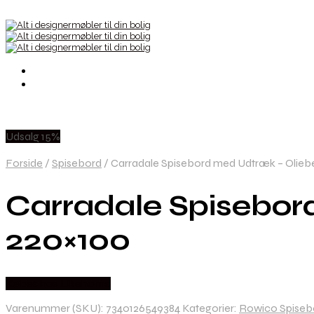
Udsalg 15%
Forside
/
Spisebord
/
Carradale Spisebord med Udtræk – Oliebe
Carradale Spisebor
220×100
Købes hos Likehome
Varenummer (SKU):
7340126549384
Kategorier:
Rowico Spiseb