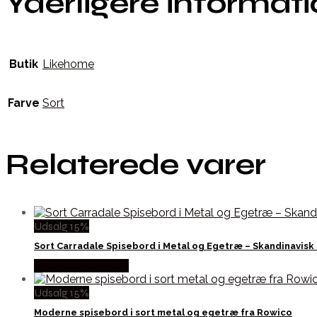
Yderligere informat
Butik
Likehome
Farve
Sort
Relaterede varer
Udsalg 15%
Sort Carradale Spisebord i Metal og Egetræ – Skandinavisk 
Købes hos Lepong
Udsalg 15%
Moderne spisebord i sort metal og egetræ fra Rowico