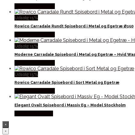
Købes hos Lepong
Udsalg 15%
Rowico Carradale Rundt Spisebord i Metal og Egetræ Ø150
Købes hos Lepong
Udsalg 15%
Moderne Carradale Spisebord i Metal og Egetræ – Hvid Wa
Købes hos Lepong
Udsalg 15%
Rowico Carradale Spisebord i Sort Metal og Egetræ
Købes hos Lepong
Elegant Ovalt Spisebord i Massiv Eg – Model Stockholm
Købes hos By Tika
×
×