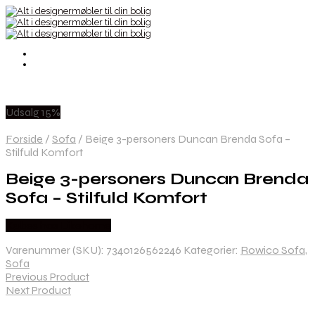
Udsalg 15%
Forside
/
Sofa
/
Beige 3-personers Duncan Brenda Sofa –
Stilfuld Komfort
Beige 3-personers Duncan Brenda
Sofa – Stilfuld Komfort
Købes hos Likehome
Varenummer (SKU):
7340126562246
Kategorier:
Rowico Sofa
,
Sofa
Previous Product
Next Product