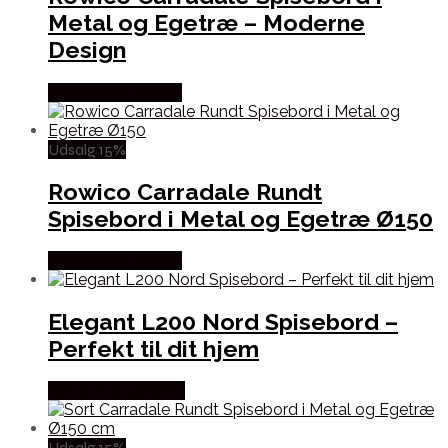
Metal og Egetræ – Moderne
Design
Købes hos Lepong
Udsalg 15%
Rowico Carradale Rundt
Spisebord i Metal og Egetræ Ø150
Købes hos Lepong
Elegant L200 Nord Spisebord –
Perfekt til dit hjem
Købes hos Møbl? R
Udsalg 15%