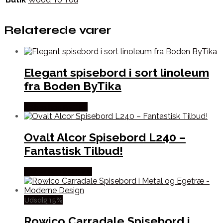
Relaterede varer
Elegant spisebord i sort linoleum
fra Boden ByTika
Købes hos By Tika
Ovalt Alcor Spisebord L240 –
Fantastisk Tilbud!
Købes hos Møbl? R
Udsalg 15%
Rowico Carradale Spisebord i