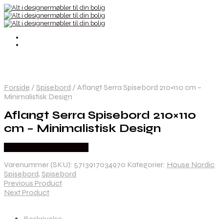
Forside
/
Spisebord
/
Aflangt Serra Spisebord 210×110 cm –
Minimalistisk Design
Aflangt Serra Spisebord 210×110
cm – Minimalistisk Design
Købes hos Wood To You
Varenummer (SKU):
5713917034970
Kategorier:
House Nordic
Spisebord
,
Spisebord
Previous Product
Next Product
Beskrivelse