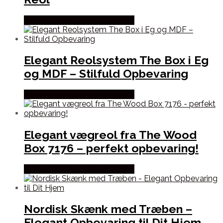
Købes hos Storage And Shelves
Elegant Reolsystem The Box i Eg
og MDF – Stilfuld Opbevaring
Købes hos Storage And Shelves
Elegant vægreol fra The Wood
Box 7176 – perfekt opbevaring!
Købes hos Storage And Shelves
Nordisk Skænk med Træben –
Elegant Opbevaring til Dit Hjem