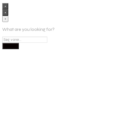
×
×
×
What are you looking for?