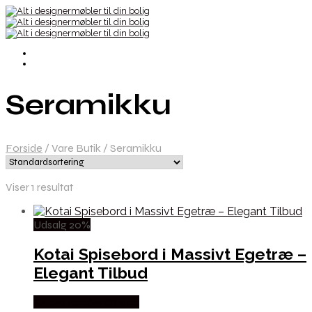
Seramikku
Forside
/
Vare Butik
/
Seramikku
Viser 1 resultat
Udsalg 20%
Kotai Spisebord i Massivt Egetræ –
Elegant Tilbud
Købes hos Seramikku