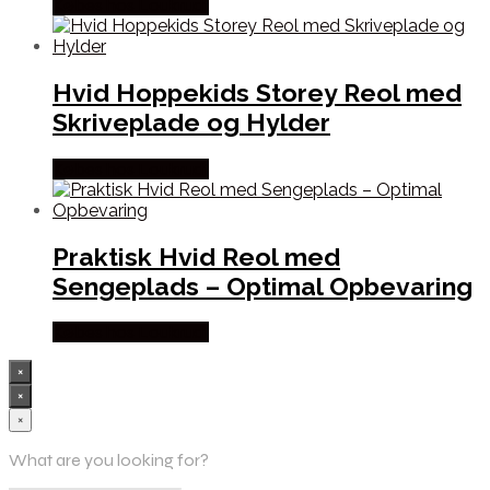
Købes hos Loukrudt
Hvid Hoppekids Storey Reol med
Skriveplade og Hylder
Købes hos Loukrudt
Praktisk Hvid Reol med
Sengeplads – Optimal Opbevaring
Købes hos Loukrudt
×
×
×
What are you looking for?