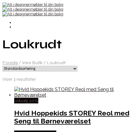
Loukrudt
Forside
/
Vare Butik
/
Loukrudt
Viser 3 resultater
Udsalg 20%
Hvid Hoppekids STOREY Reol med
Seng til Børneværelset