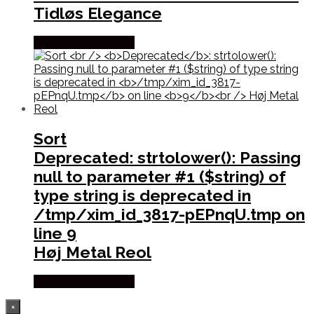
Tidløs Elegance
Købes hos Lforliving
Sort
Deprecated
: strtolower(): Passing
null to parameter #1 ($string) of
type string is deprecated in
/tmp/xim_id_3817-pEPnqU.tmp
on
line
9
Høj Metal Reol
Købes hos Lforliving
×