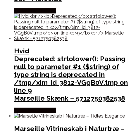
Købes hos Lforliving
Hvid
Deprecated
: strtolower(): Passing
null to parameter #1 ($string) of
type string is deprecated in
/tmp/xim_id_3812-VGgB0V.tmp
on
line
9
Marseille Skænk – 5712750382538
Købes hos Lforliving
Marseille Vitrineskab i Naturtræ –