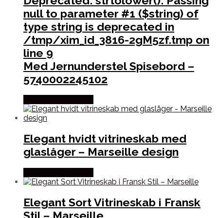
Deprecated
: strtolower(): Passing
null to parameter #1 ($string) of
type string is deprecated in
/tmp/xim_id_3816-2gM5zf.tmp
on
line
9
Med Jernunderstel Spisebord –
5740002245102
Købes hos Lforliving
Elegant hvidt vitrineskab med
glaslåger – Marseille design
Købes hos Lforliving
Elegant Sort Vitrineskab i Fransk
Stil – Marseille