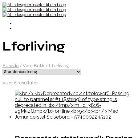
Lforliving
Forside
/
Vare Butik
/
Lforliving
Viser 6 resultater